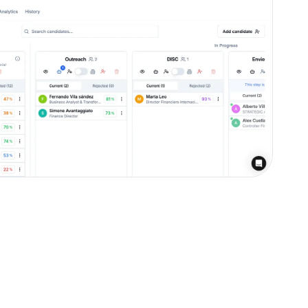
fas
bases de datos de talento.
atos cualificados e invierte