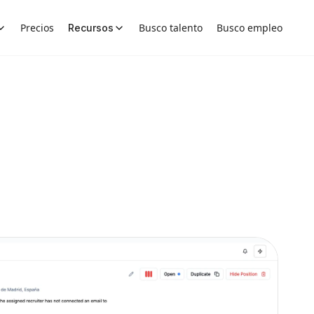
Precios
Busco talento
Busco empleo
Recursos
ento
 calidad