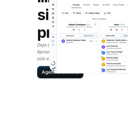
sin pagar tari
premium
Deja de sobrepagar por portales de empleo y 
Aprovecha un ecosistema compartido de candid
solo en resultados, no en acceso.
Agendar demo