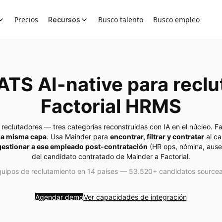
Precios
Busco talento
Busco empleo
Recursos
 ATS AI-native para recl
Factorial HRMS
reclutadores — tres categorías reconstruidas con IA en el núcleo. F
la misma capa
. Usa Mainder para
encontrar, filtrar y contratar
al ca
gestionar a ese empleado post-contratación
(HR ops, nómina, ausen
del candidato contratado de Mainder a Factorial.
uipos de reclutamiento en 14 países — 53.520+ candidatos sourcea
Agendar demo
Ver capacidades de integración