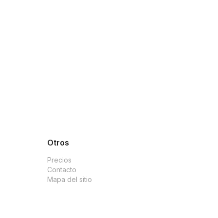
k Factorial
el primer plan de pago.
Otros
Precios
Contacto
Mapa del sitio