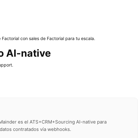
Factorial con sales de Factorial para tu escala.
o AI-native
upport.
); Mainder es el ATS+CRM+Sourcing AI-native para
didatos contratados vía webhooks.