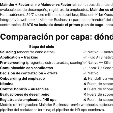
Mainder + Factorial, no Mainder vs Factorial
: son capas distintas 
evaluaciones de desempeño, registros de empleados.
Mainder es e
Hunt autónomo 24/7 sobre millones de perfiles), filtra con Killer Que
integran vía webhooks (Mainder Business+) para hacer handoff del c
contratación.
El ATS va incluido desde el primer plan de pago.
para
Comparación por capa: dónd
Etapa del ciclo
Sourcing
(encontrar candidatos)
✅ Nativo — motor 
Application + tracking
✅ Flujo ATS nativ
Pre-screening
(preguntas estructuradas, scoring)
✅ Nativo — Killer
Comunicación con candidatos
✅ Inbox Unificad
Decisión de contratación + oferta
✅ Nativo
Onboarding del empleado
⚠️ Handoff vía w
Nómina
❌ Fuera de scope
Control horario + ausencias
❌ Fuera de scope
Evaluaciones de desempeño
❌ Fuera de scope
Registros de empleados / HR ops
❌ Fuera de scope
Modelo de integración: Mainder Business+ envía webhooks outbound —
pipeline del reclutador termina; el pipeline de HR ops comienza.