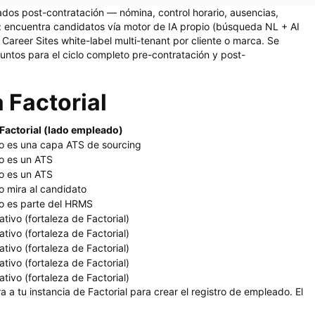
os post-contratación — nómina, control horario, ausencias,
: encuentra candidatos vía motor de IA propio (búsqueda NL + AI
 Career Sites white-label multi-tenant por cliente o marca. Se
ntos para el ciclo completo pre-contratación y post-
 Factorial
Factorial (lado empleado)
o es una capa ATS de sourcing
o es un ATS
o es un ATS
 mira al candidato
o es parte del HRMS
tivo (fortaleza de Factorial)
tivo (fortaleza de Factorial)
tivo (fortaleza de Factorial)
tivo (fortaleza de Factorial)
tivo (fortaleza de Factorial)
tu instancia de Factorial para crear el registro de empleado. El