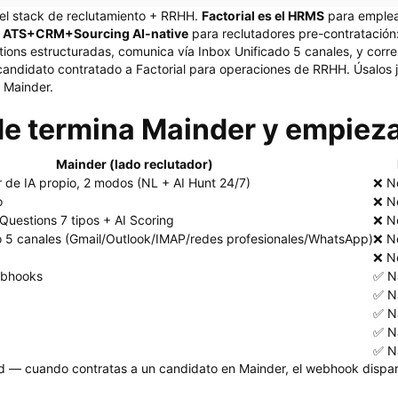
del stack de reclutamiento + RRHH.
Factorial es el HRMS
para emplead
l ATS+CRM+Sourcing AI-native
para reclutadores pre-contratación
stions estructuradas, comunica vía Inbox Unificado 5 canales, y corre
andidato contratado a Factorial para operaciones de RRHH. Úsalos ju
 Mainder.
e termina Mainder y empieza
Mainder (lado reclutador)
de IA propio, 2 modos (NL + AI Hunt 24/7)
❌ N
o
❌ N
 Questions 7 tipos + AI Scoring
❌ N
o 5 canales (Gmail/Outlook/IMAP/redes profesionales/WhatsApp)
❌ No
❌ N
ebhooks
✅ Na
✅ Na
✅ Na
✅ Na
✅ Na
 cuando contratas a un candidato en Mainder, el webhook dispara a 