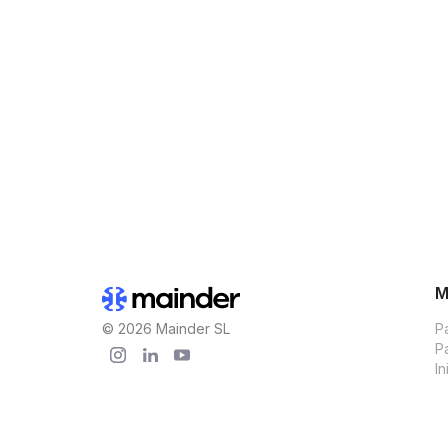
Añade recl
Mainder alimenta a Fac
M
© 2026 Mainder SL
P
Pa
In