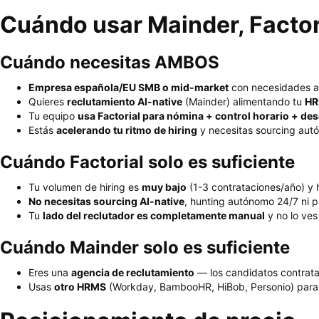
Cuándo usar Mainder, Factor
Cuándo necesitas AMBOS
Empresa española/EU SMB o mid-market
con necesidades ac
Quieres
reclutamiento AI-native
(Mainder) alimentando tu
HR
Tu equipo
usa Factorial para nómina + control horario + d
Estás
acelerando tu ritmo de hiring
y necesitas sourcing autó
Cuándo Factorial solo es suficiente
Tu volumen de hiring es
muy bajo
(1-3 contrataciones/año) y 
No necesitas sourcing AI-native
, hunting autónomo 24/7 ni p
Tu
lado del reclutador es completamente manual
y no lo ves
Cuándo Mainder solo es suficiente
Eres una
agencia de reclutamiento
— los candidatos contrata
Usas
otro HRMS
(Workday, BambooHR, HiBob, Personio) para 