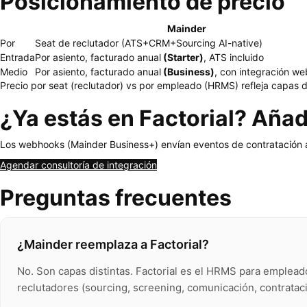
Posicionamiento de precio
Mainder
Por
Seat de reclutador (ATS+CRM+Sourcing AI-native)
Entrada
Por asiento, facturado anual
(Starter)
, ATS incluido
Medio
Por asiento, facturado anual
(Business)
, con integración w
Precio por seat (reclutador) vs por empleado (HRMS) refleja capas di
¿Ya estás en Factorial? Aña
Los webhooks (Mainder Business+) envían eventos de contratación a 
Agendar consultoría de integración
Preguntas frecuentes
¿Mainder reemplaza a Factorial?
No. Son capas distintas. Factorial es el HRMS para emplea
reclutadores (sourcing, screening, comunicación, contratac