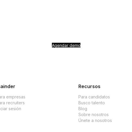
utamiento AI-native a tu stac
torial con cada contratación vía webhooks. El ATS va incluido desde 
Agendar demo
ainder
Recursos
ara empresas
Para candidatos
ra recruiters
Busco talento
iciar sesión
Blog
Sobre nosotros
Únete a nosotros