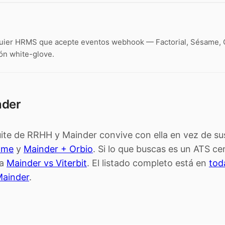
uier HRMS que acepte eventos webhook — Factorial, Sésame, O
ón white-glove.
nder
uite de RRHH y Mainder convive con ella en vez de sust
ame
y
Mainder + Orbio
. Si lo que buscas es un ATS c
ra
Mainder vs Viterbit
. El listado completo está en
tod
Mainder
.